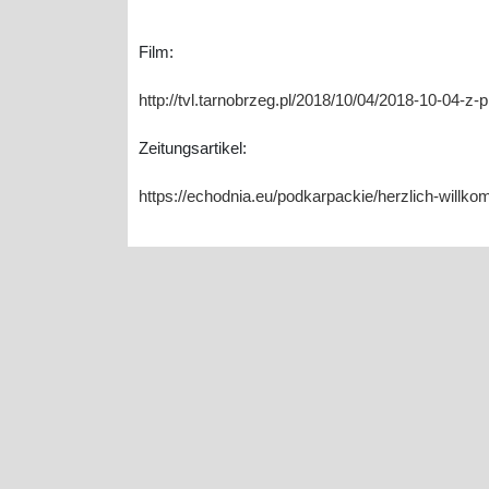
Film:
http://tvl.tarnobrzeg.pl/2018/10/04/2018-10-04-
Zeitungsartikel:
https://echodnia.eu/podkarpackie/herzlich-willk