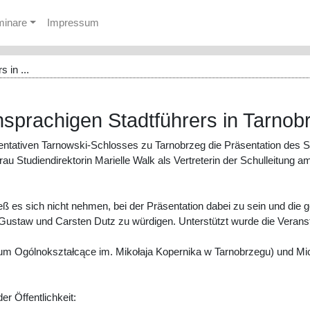
minare
Impressum
 in ...
hsprachigen Stadtführers in Tarnob
ntativen Tarnowski-Schlosses zu Tarnobrzeg die Präsentation des Sta
 Frau Studiendirektorin Marielle Walk als Vertreterin der Schulleit
ieß es sich nicht nehmen, bei der Präsentation dabei zu sein und di
a Gustaw und Carsten Dutz zu würdigen. Unterstützt wurde die Vera
eum Ogólnokształcące im. Mikołaja Kopernika w Tarnobrzegu) und M
er Öffentlichkeit: