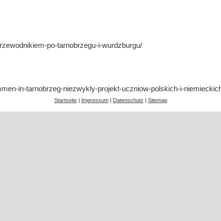
z-przewodnikiem-po-tarnobrzegu-i-wurdzburgu/
ommen-in-tarnobrzeg-niezwykly-projekt-uczniow-polskich-i-niemiecki
Startseite
|
Impressum
|
Datenschutz
|
Sitemap