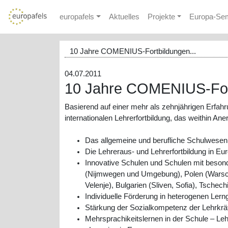
europafels
Aktuelles
Projekte
Europa-Se
10 Jahre COMENIUS-Fortbildungen...
04.07.2011
10 Jahre COMENIUS-For
Basierend auf einer mehr als zehnjährigen Erfahr
internationalen Lehrerfortbildung, das weithin An
Das allgemeine und berufliche Schulwesen
Die Lehreraus- und Lehrerfortbildung in Eu
Innovative Schulen und Schulen mit beson
(Nijmwegen und Umgebung), Polen (Warschau,
Velenje), Bulgarien (Sliven, Sofia), Tschec
Individuelle Förderung in heterogenen Ler
Stärkung der Sozialkompetenz der Lehrkräf
Mehrsprachikeitslernen in der Schule – Leh