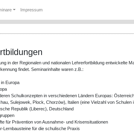
minare
Impressum
tbildungen
ung in der Regionalen und nationalen Lehrerfortbildung entwickelte 
erkennung findet. Seminarinhalte waren z.B.:
 in Europa
ropa
deren Schulkonzepten in verschiedenen Ländern Europas: Österreich
 Sulejowek, Plock, Chorzów), Italien (eine Vielzahl von Schulen im 
hische Republik (Liberec), Deutschland
ngruppen
te für Prävention von Ausnahme- und Krisensituationen
r-Lernbausteine für die schulische Praxis